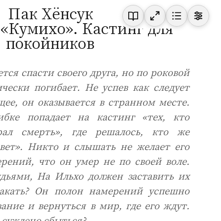
Пак Хёнсук
 «Кумихо». Кастинг для
покойников
тся спасти своего друга, но по роковой
чески погибает. Не успев как следует
ее, он оказывается в странном месте.
бке попадает на кастинг «тех, кто
рал смерть», где решалось, кто же
свет». Никто и слышать не желает его
рений, что он умер не по своей воле.
удьями, На Ильхо должен заставить их
лакать? Он полон намерений успешно
ние и вернуться в мир, где его ждут.
 суждено сбыться?