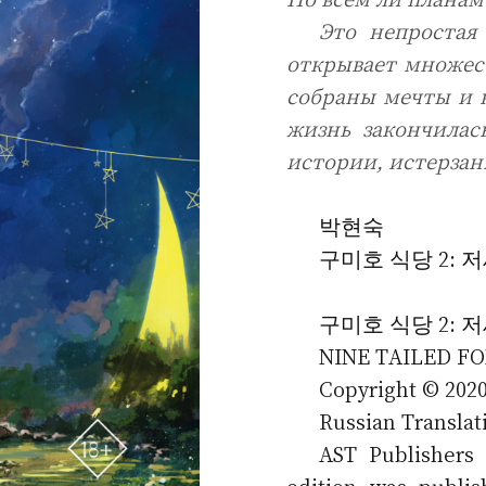
Это непростая
открывает множест
собраны мечты и 
жизнь закончилас
истории, истерзан
박현숙
구미호 식당 2: 
구미호 식당 2: 
NINE TAILED FOX
Copyright © 202
Russian Translat
AST Publishers 