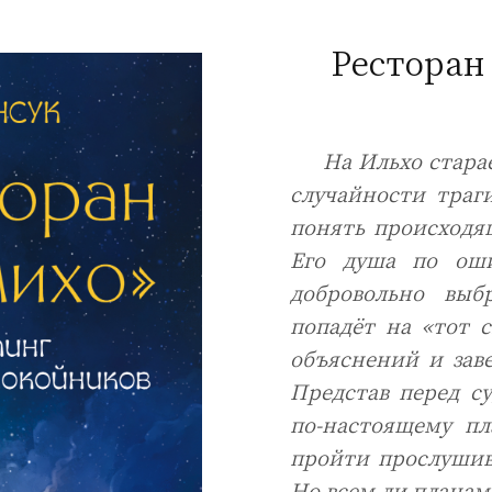
Ресторан
На Ильхо старае
случайности траги
понять происходящ
Его душа по оши
добровольно выб
попадёт на «тот 
объяснений и заве
Представ перед с
по-настоящему п
пройти прослушива
Но всем ли планам