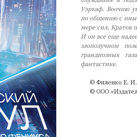
Уэркаф. Воочию ув
по общению с иным
мере сил, Кратов 
И он все еще наде
злополучном пол
грандиозных гал
фантастике.
© Филенко Е. И.
© ООО «Издател