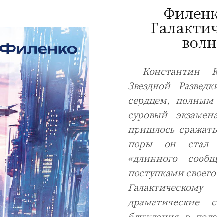
Филенк
Галактич
волн
Константин 
Звездной Развед
сердцем, полным
суровый экзамен
пришлось сражать
поры он стал н
«длинного сообщ
поступками своего 
Галактическом
драматические
блуждания в под