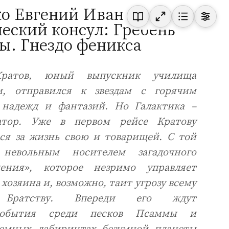
о Евгений Иванович
еский консул: Гребень
ы. Гнездо феникса
Кратов, юный выпускник училища
ки, отправился к звездам с горячим
 надежд и фантазий. Но Галактика –
атор. Уже в первом рейсе Кратову
ся за жизнь свою и товарищей. С той
евольным носителем загадочного
ения», которое незримо управляет
хозяина и, возможно, таит угрозу всему
у Братству. Впереди его ждут
 события среди песков Псаммы и
земных лабиринтах безумной планеты