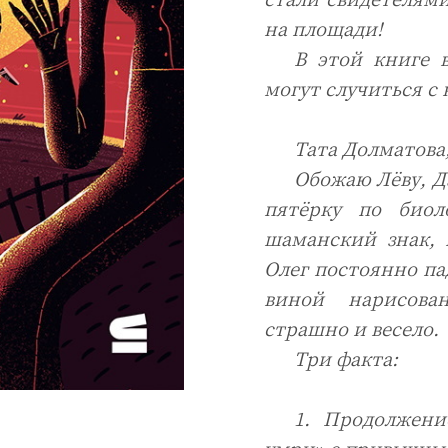
на площади!
В этой книге 
могут случиться с
Тата Долматова
Обожаю Лёву, Д
пятёрку по биол
шаманский знак, 
Олег постоянно пад
виной нарисован
страшно и весело.
Три факта:
1. Продолжени