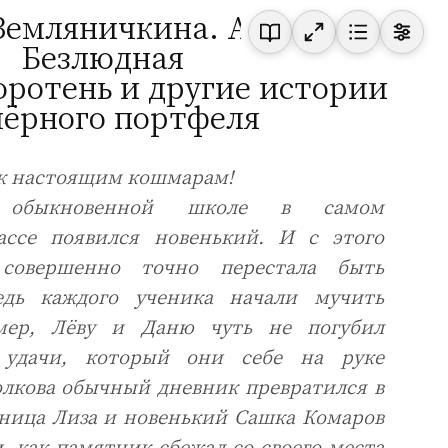
Земляничкина. Анастасия
Безлюдная
оротень и другие истории
чёрного портфеля
 к настоящим кошмарам!
обыкновенной школе в самом
ассе появился новенький. И с этого
совершенно точно перестала быть
едь каждого ученика начали мучить
мер, Лёву и Даню чуть не погубил
 удачи, который они себе на руке
олкова обычный дневник превратился в
чница Лиза и новенький Сашка Комаров
, как памятник сбежал со своего места