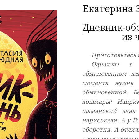
Екатерина 
Дневник-об
из 
Приготовьтесь
Однажды в 
обыкновенном кл
момента жизнь 
обыкновенной. В
кошмары! Напри
шаманский знак
нарисовали. А у В
оборотня. А отли
стали свидетелями