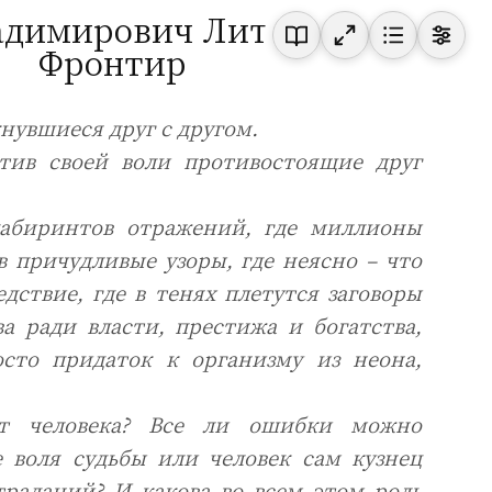
адимирович Литвинов
Фронтир
нувшиеся друг с другом.
отив своей воли противостоящие друг
лабиринтов отражений, где миллионы
в причудливые узоры, где неясно – что
едствие, где в тенях плетутся заговоры
ва ради власти, престижа и богатства,
осто придаток к организму из неона,
ет человека? Все ли ошибки можно
е воля судьбы или человек сам кузнец
траданий? И какова во всем этом роль