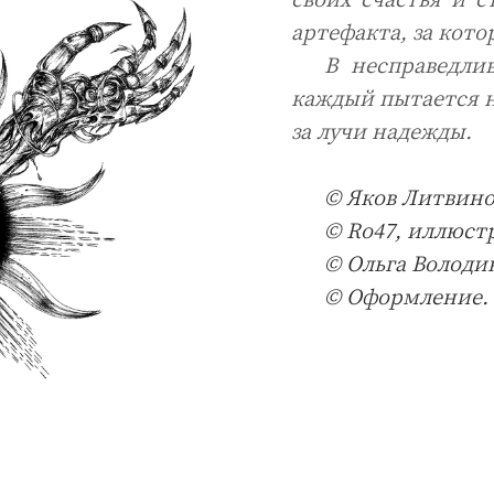
артефакта, за кото
В несправедлив
каждый пытается н
за лучи надежды.
© Яков Литвинов
© Ro47, иллюст
© Ольга Володи
© Оформление. 