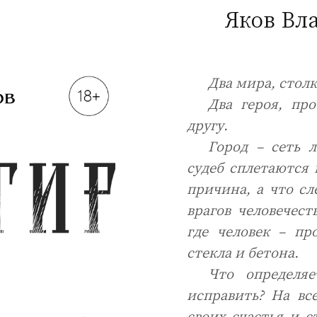
Яков Вл
Два мира, столк
Два героя, пр
другу.
Город – сеть 
судеб сплетаются 
причина, а что сл
врагов человечест
где человек – пр
стекла и бетона.
Что определя
исправить? На вс
своих счастья и с